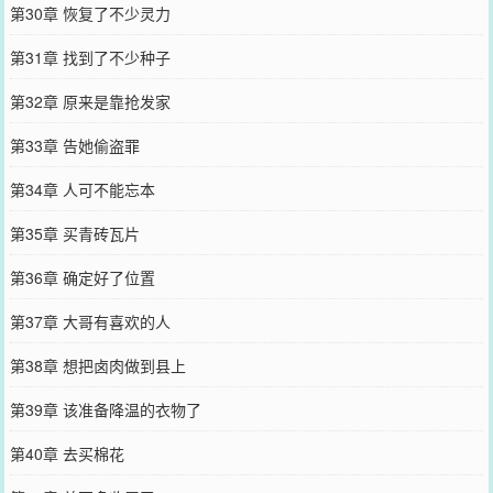
第30章 恢复了不少灵力
第31章 找到了不少种子
第32章 原来是靠抢发家
第33章 告她偷盗罪
第34章 人可不能忘本
第35章 买青砖瓦片
第36章 确定好了位置
第37章 大哥有喜欢的人
第38章 想把卤肉做到县上
第39章 该准备降温的衣物了
第40章 去买棉花