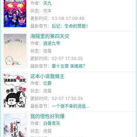
作者：
天九
状态：完本
更新时间：03-08 07:09:48
最新章节：
后记：生命的赞歌！
海贼里的第四天灾
作者：
逍遥九爷
状态：连载
更新时间：02-07 17:30:25
最新章节：
第十五章 来练练？
这本小说我做主
作者：
亿爵
状态：连载
更新时间：02-07 17:30:24
最新章节：
一个很不幸的消息...
我的悟性好到爆
作者：
白骨青灰
状态：连载