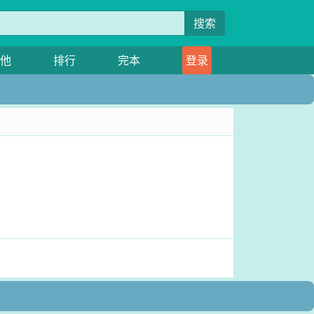
搜索
他
排行
完本
登录