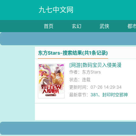
九七中文网
首页
玄幻
武侠
都
东方Stars-搜索结果(共1条记录)
[网游]数码宝贝入侵美漫
作者：
东方Stars
状态：连载
更新时间：07-26 14:29:34
最新章节：
381、封印时空邪神