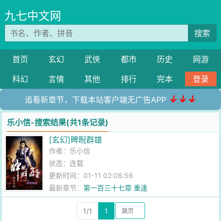
九七中文网
搜索
首页
玄幻
武侠
都市
历史
网游
科幻
言情
其他
排行
完本
登录
↓↓↓
追看新章节，下载本站客户端无广告APP
乐小信-搜索结果(共1条记录)
[玄幻]睥睨群雄
作者：
乐小信
状态：连载
更新时间：01-11 02:08:56
最新章节：
第一百三十七章 重逢
1/1
1