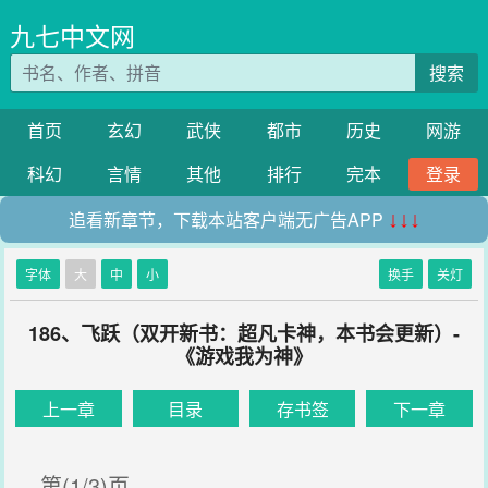
九七中文网
搜索
首页
玄幻
武侠
都市
历史
网游
科幻
言情
其他
排行
完本
登录
追看新章节，下载本站客户端无广告APP
↓↓↓
字体
大
中
小
换手
关灯
186、飞跃（双开新书：超凡卡神，本书会更新）-
《游戏我为神》
上一章
目录
存书签
下一章
第(1/3)页