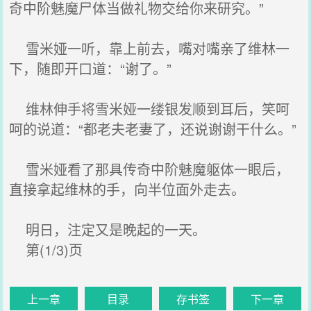
奇中阶魅魔尸体当做礼物交给你来研究。”
雪米娅一听，靠上前去，嘴对嘴亲了维林一
下，随即开口道：“谢了。”
维林伸手将雪米娅一缕银发顺到耳后，笑呵
呵的说道：“都老夫老妻了，还说谢谢干什么。”
雪米娅看了那具传奇中阶魅魔躯体一眼后，
直接拿起维林的手，向半位面外走去。
明日，注定又是晚起的一天。
第(1/3)页
上一章
目录
存书签
下一章