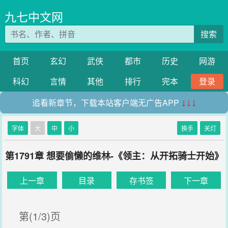
九七中文网
搜索
首页
玄幻
武侠
都市
历史
网游
科幻
言情
其他
排行
完本
登录
追看新章节，下载本站客户端无广告APP
↓↓↓
字体
大
中
小
换手
关灯
第1791章 想要偷懒的维林-《领主：从开拓骑士开始》
上一章
目录
存书签
下一章
第(1/3)页